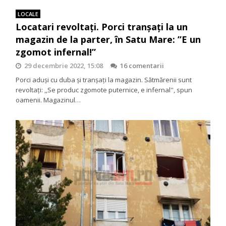
LOCALE
Locatari revoltați. Porci tranșați la un
magazin de la parter, în Satu Mare: ”E un
zgomot infernal!”
29 decembrie 2022, 15:08
16 comentarii
Porci aduși cu duba și tranșați la magazin. Sătmărenii sunt
revoltați: ,,Se produc zgomote puternice, e infernal'', spun
oamenii. Magazinul…