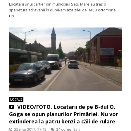
Locatarii unui cartier din municipiul Satu Mare au tras o
sperietură zdravănă în după-amiaza zilei de ieri, 3 octombrie.
Un…
LOCALE
VIDEO/FOTO. Locatarii de pe B-dul O.
Goga se opun planurilor Primăriei. Nu vor
extinderea la patru benzi a căii de rulare
22 mai 2017, 17:48
34 comentarii