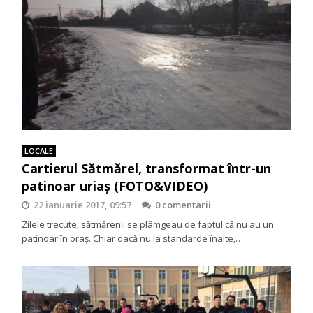
LOCALE
Cartierul Sătmărel, transformat într-un
patinoar uriaș (FOTO&VIDEO)
22 ianuarie 2017, 09:57
0 comentarii
Zilele trecute, sătmărenii se plâmgeau de faptul că nu au un
patinoar în oraș. Chiar dacă nu la standarde înalte,…