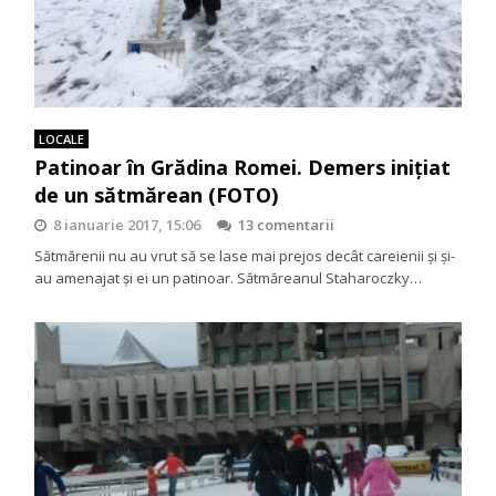
LOCALE
Patinoar în Grădina Romei. Demers inițiat
de un sătmărean (FOTO)
8 ianuarie 2017, 15:06
13 comentarii
Sătmărenii nu au vrut să se lase mai prejos decât careienii și și-
au amenajat și ei un patinoar. Sătmăreanul Staharoczky…