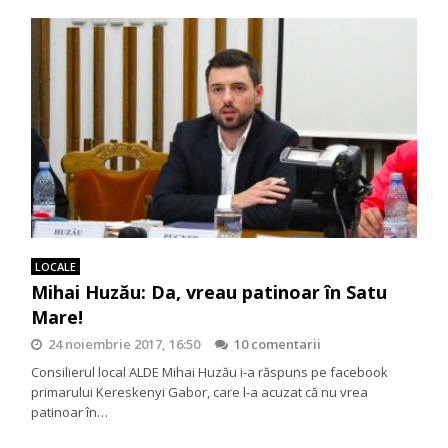
LOCALE
Mihai Huzău: Da, vreau patinoar în Satu
Mare!
24 noiembrie 2017, 16:50
10 comentarii
Consilierul local ALDE Mihai Huzău i-a răspuns pe facebook
primarului Kereskenyi Gabor, care l-a acuzat că nu vrea
patinoar în…