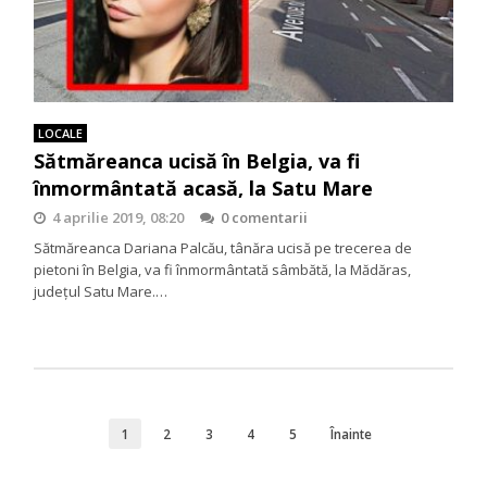
LOCALE
Sătmăreanca ucisă în Belgia, va fi
înmormântată acasă, la Satu Mare
4 aprilie 2019, 08:20
0 comentarii
Sătmăreanca Dariana Palcău, tânăra ucisă pe trecerea de
pietoni în Belgia, va fi înmormântată sâmbătă, la Mădăras,
județul Satu Mare.…
1
2
3
4
5
Înainte