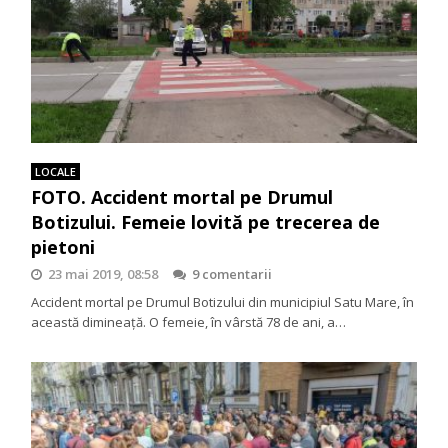
LOCALE
FOTO. Accident mortal pe Drumul
Botizului. Femeie lovită pe trecerea de
pietoni
23 mai 2019, 08:58
9 comentarii
Accident mortal pe Drumul Botizului din municipiul Satu Mare, în
această dimineață. O femeie, în vârstă 78 de ani, a…