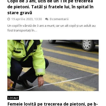
Copil de 3 ani, ucis de un TIR pe trecerea
de pietoni. Tatăl și fratele lui, în spital în
stare gravă
19 aprilie 2023, 13:30
0 comentarii
Un copil în vârstă de 3 ani a murit, iar un alt copil şi un adult au
fost transportaţi în…
LOCALE
Femeie lovită pe trecerea de pietoni, pe b-