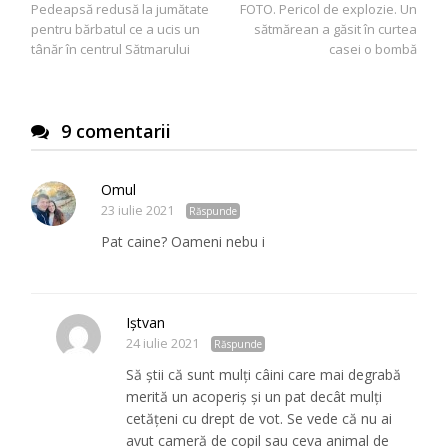
Pedeapsă redusă la jumătate
FOTO. Pericol de explozie. Un
în
pentru bărbatul ce a ucis un
sătmărean a găsit în curtea
articole
tânăr în centrul Sătmarului
casei o bombă
9 comentarii
Omul
23 iulie 2021
Răspunde
Pat caine? Oameni nebu i
Iștvan
24 iulie 2021
Răspunde
Să știi că sunt mulți câini care mai degrabă
merită un acoperiș și un pat decât mulți
cetățeni cu drept de vot. Se vede că nu ai
avut cameră de copil sau ceva animal de