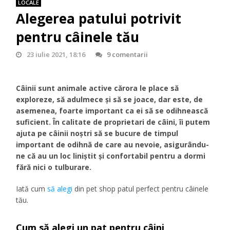
LOCALE
Alegerea patului potrivit
pentru câinele tău
23 iulie 2021, 18:16
9 comentarii
Câinii sunt animale active cărora le place să
exploreze, să adulmece și să se joace, dar este, de
asemenea, foarte important ca ei să se odihnească
suficient. În calitate de proprietari de câini, îi putem
ajuta pe câinii noștri să se bucure de timpul
important de odihnă de care au nevoie, asigurându-
ne că au un loc liniștit și confortabil pentru a dormi
fără nici o tulburare.
Iată cum
să alegi
din pet shop patul perfect pentru câinele
tău.
Cum să alegi un pat pentru câini