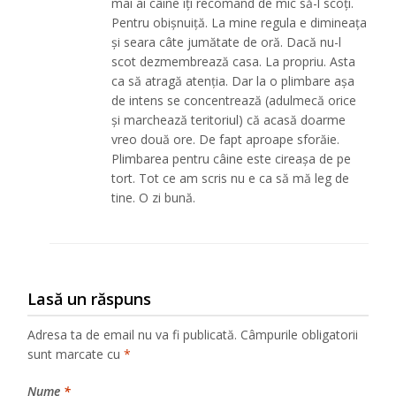
mai ai câine îți recomand de mic să-l scoți.
Pentru obișnuiță. La mine regula e dimineața
și seara câte jumătate de oră. Dacă nu-l
scot dezmembrează casa. La propriu. Asta
ca să atragă atenția. Dar la o plimbare așa
de intens se concentrează (adulmecă orice
și marchează teritoriul) că acasă doarme
vreo două ore. De fapt aproape sforăie.
Plimbarea pentru câine este cireașa de pe
tort. Tot ce am scris nu e ca să mă leg de
tine. O zi bună.
Lasă un răspuns
Adresa ta de email nu va fi publicată.
Câmpurile obligatorii
sunt marcate cu
*
Nume
*