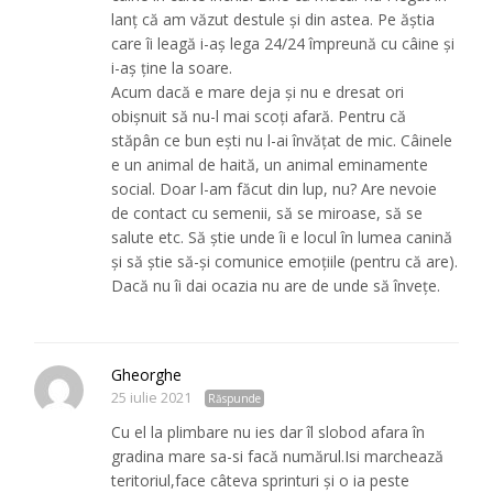
lanț că am văzut destule și din astea. Pe ăștia
care îi leagă i-aș lega 24/24 împreună cu câine și
i-aș ține la soare.
Acum dacă e mare deja și nu e dresat ori
obișnuit să nu-l mai scoți afară. Pentru că
stăpân ce bun ești nu l-ai învățat de mic. Câinele
e un animal de haită, un animal eminamente
social. Doar l-am făcut din lup, nu? Are nevoie
de contact cu semenii, să se miroase, să se
salute etc. Să știe unde îi e locul în lumea canină
și să știe să-și comunice emoțiile (pentru că are).
Dacă nu îi dai ocazia nu are de unde să învețe.
Gheorghe
25 iulie 2021
Răspunde
Cu el la plimbare nu ies dar îl slobod afara în
gradina mare sa-si facă numărul.Isi marchează
teritoriul,face câteva sprinturi și o ia peste