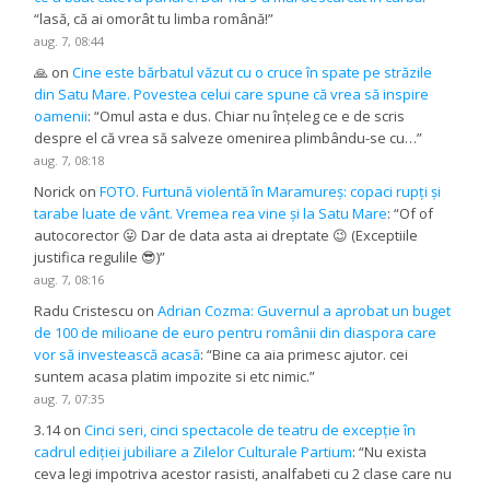
“
lasă, că ai omorât tu limba română!
”
aug. 7, 08:44
🙏
on
Cine este bărbatul văzut cu o cruce în spate pe străzile
din Satu Mare. Povestea celui care spune că vrea să inspire
oamenii
: “
Omul asta e dus. Chiar nu înțeleg ce e de scris
despre el că vrea să salveze omenirea plimbându-se cu…
”
aug. 7, 08:18
Norick
on
FOTO. Furtună violentă în Maramureș: copaci rupți și
tarabe luate de vânt. Vremea rea vine și la Satu Mare
: “
Of of
autocorector 😛 Dar de data asta ai dreptate 😉 (Exceptiile
justifica regulile 😎)
”
aug. 7, 08:16
Radu Cristescu
on
Adrian Cozma: Guvernul a aprobat un buget
de 100 de milioane de euro pentru românii din diaspora care
vor să investească acasă
: “
Bine ca aia primesc ajutor. cei
suntem acasa platim impozite si etc nimic.
”
aug. 7, 07:35
3.14
on
Cinci seri, cinci spectacole de teatru de excepție în
cadrul ediției jubiliare a Zilelor Culturale Partium
: “
Nu exista
ceva legi impotriva acestor rasisti, analfabeti cu 2 clase care nu