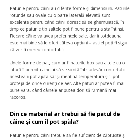
Paturile pentru câini au diferite forme și dimensiuni. Paturile
rotunde sau ovale cu o parte laterală elevată sunt
excelente pentru când câinii doresc să se ghemuiască, în
timp ce paturile tip saltele pot fi bune pentru a sta întinși.
Fiecare câine va avea preferințele sale, dar întotdeauna
este mai bine să le oferi câteva opțiuni – astfel poți fi sigur
că vor fi mereu confortabili.
Unele forme de pat, cum ar fi paturile box sau altele cu o
latură îi permit câinelui să se simtă într-adevăr confortabil –
acestea îi pot ajuta să își mențină temperatura și îi pot
proteja de orice curenți de aer. Alte paturi ar putea fi mai
bune vara, când câinele ar putea dori să rămână mai
răcoros.
Din ce material ar trebui să fie patul de
câine și cum îl pot spăla?
Paturile pentru câini trebuie să fie suficient de căptușite și