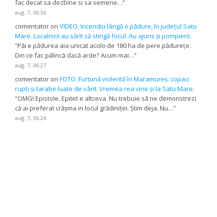
fac decat sa dezbine si sa semene…
”
aug. 7, 06:36
comentator
on
VIDEO. Incendiu lângă o pădure, în județul Satu
Mare. Localnicii au sărit să stingă focul. Au ajuns și pompierii
:
“
Păi e pădurea aia unicat acolo de 180 ha de pere pădurețe.
Din ce fac pălincă dacă arde? Acum mai…
”
aug. 7, 06:27
comentator
on
FOTO. Furtună violentă în Maramureș: copaci
rupți și tarabe luate de vânt. Vremea rea vine și la Satu Mare
:
“
OMG! Epistole. Epitet e altceva. Nu trebuie să ne demonstrezi
că ai preferat crășma in locul grădiniței. Știm deja. Nu…
”
aug. 7, 06:24