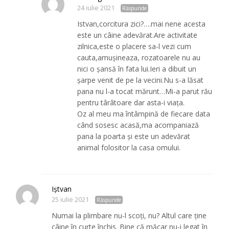
24 iulie 2021
Răspunde
Istvan,corcitura zici?….mai nene acesta
este un câine adevărat.Are activitate
zilnica,este o placere sa-l vezi cum
cauta,amușineaza, rozatoarele nu au
nici o șansă în fata lui.Ieri a dibuit un
șarpe venit de pe la vecini.Nu s-a lăsat
pana nu l-a tocat mărunt…Mi-a parut rău
pentru târâtoare dar asta-i viața.
Oz al meu ma întâmpină de fiecare data
când sosesc acasă,ma acompaniază
pana la poarta și este un adevărat
animal folositor la casa omului.
Iștvan
25 iulie 2021
Răspunde
Numai la plimbare nu-l scoți, nu? Altul care ține
câine în curte închis. Bine că măcar nu-i legat în