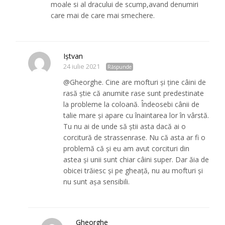
moale si al dracului de scump,avand denumiri
care mai de care mai smechere.
Iștvan
24 iulie 2021
Răspunde
@Gheorghe. Cine are mofturi și ține câini de
rasă știe că anumite rase sunt predestinate
la probleme la coloană. Îndeosebi cânii de
talie mare și apare cu înaintarea lor în vârstă.
Tu nu ai de unde să știi asta dacă ai o
corcitură de strassenrase. Nu că asta ar fi o
problemă că și eu am avut corcituri din
astea și unii sunt chiar câini super. Dar ăia de
obicei trăiesc și pe gheață, nu au mofturi și
nu sunt așa sensibili.
Gheorghe