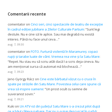
Comentarii recente
comentator
on
Cinci seri, cinci spectacole de teatru de excepție
în cadrul ediției jubiliare a Zilelor Culturale Partium
: “
Sunt legi
destule. Nu e cine să le aplice. Sau mai degrabă nu există
interes. Până nu face unul ceva…
”
aug. 7, 09:30
comentator
on
FOTO. Furtună violentă în Maramureș: copaci
rupți și tarabe luate de vânt. Vremea rea vine și la Satu Mare
:
“
Repet. Nu stau eu să scriu atât dacă l-a scris deja cineva. Nu
am menționat sursa că automat mă blochează…
”
aug. 7, 09:23
Jeno György Rácz
on
Cine este bărbatul văzut cu o cruce în
spate pe străzile din Satu Mare. Povestea celui care spune că
vrea să inspire oamenii
: “
Un prost ocult cu semne de
suveranist sovin.
”
aug. 7, 09:21
Kuki
on
Un ATV-ist din județul Satu Mare s-a crezut pilot după
ce a băut câteva pahare. Dar nu s-a mai descurcat în curbă
: