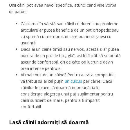
Unii câini pot avea nevoi specifice, atunci când vine vorba
de paturi:
Câinii mai în vârstă sau câinii cu dureri sau probleme
articulare ar putea beneficia de un pat ortopedic sau
cu spumă cu memorie, în care pot intra și ieși cu
ușurință.
Dacă ai un câine timid sau nervos, acesta s-ar putea
bucura de un pat de tip „iglu”, astfel încât să se poată
ascunde confortabil, ori de câte ori lucrurile devin
prea intense pentru el.
Ai mai mult de un câine? Pentru a evita competiția,
va trebui să ai cel puțin
un culcus
per câine. Dacă
câinilor le place să doarmă împreună, ia în
considerare alegerea unui pat suplimentar pentru
câini suficient de mare, pentru a fi împărțit
confortabil.
Lasă câinii adormiți să doarmă