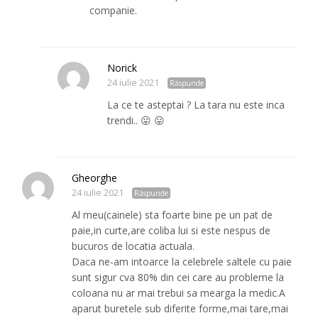
companie.
Norick
24 iulie 2021
Răspunde
La ce te asteptai ? La tara nu este inca
trendi.. 😛 😛
Gheorghe
24 iulie 2021
Răspunde
Al meu(cainele) sta foarte bine pe un pat de
paie,in curte,are coliba lui si este nespus de
bucuros de locatia actuala.
Daca ne-am intoarce la celebrele saltele cu paie
sunt sigur cva 80% din cei care au probleme la
coloana nu ar mai trebui sa mearga la medic.A
aparut buretele sub diferite forme,mai tare,mai