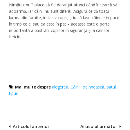
Nimănui nu îi place să fie deranjat atunci când încearcă să
adoarmă, iar câinii nu sunt diferiți. Asigură-te că toată
lumea din familie, inclusiv copiii, știu să lase câinele în pace
în timp ce el sau ea este în pat – aceasta este o parte
importantă a păstrării copiilor în siguranță și a câinilor
fericiți.
Mai multe despre
alegerea
,
Câinii
,
odihnească
,
patul
,
tipuri
Navigare
Articolul anterior
Articolul următor