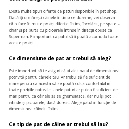
Există multe tipuri diferite de paturi disponibile în pet shop.
Dacă îți urmărești câinele în timp ce doarme, vei observa
că o face în multe poziții diferite: întins, încolăcit, pe spate –
chiar și pe burtă cu picioarele întinse în direcții opuse ca
Superman. E important ca patul să îi poată acomoda toate
aceste poziții.
Ce dimensiune de pat ar trebui să aleg?
Este important să te asiguri că ai ales patul de dimensiunea
potrivită pentru câinele tău. Ar trebui să fie suficient de
mare pentru ca acesta să se poată culca confortabil în
toate pozițiile naturale. Unele paturi ar putea fi suficient de
mari pentru ca câinele să se ghemuiască, dar nu își pot
întinde și picioarele, dacă doresc. Alege patul în funcție de
dimensiunea câinelui întins.
Ce tip de pat de câine ar trebui să iau?