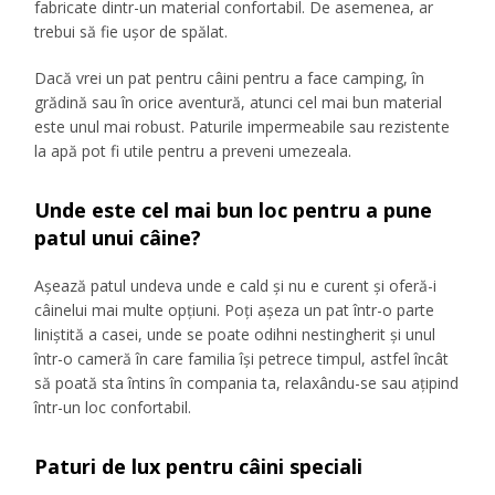
fabricate dintr-un material confortabil. De asemenea, ar
trebui să fie ușor de spălat.
Dacă vrei un pat pentru câini pentru a face camping, în
grădină sau în orice aventură, atunci cel mai bun material
este unul mai robust. Paturile impermeabile sau rezistente
la apă pot fi utile pentru a preveni umezeala.
Unde este cel mai bun loc pentru a pune
patul unui câine?
Așează patul undeva unde e cald și nu e curent și oferă-i
câinelui mai multe opțiuni. Poți așeza un pat într-o parte
liniștită a casei, unde se poate odihni nestingherit și unul
într-o cameră în care familia își petrece timpul, astfel încât
să poată sta întins în compania ta, relaxându-se sau ațipind
într-un loc confortabil.
Paturi de lux pentru câini speciali