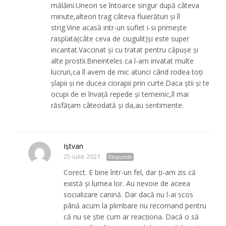
mălăini.Uneori se întoarce singur după câteva
minute,alteori trag câteva fluierături și îl
strig.Vine acasă intr-un suflet i-si primește
rasplata(câte ceva de ciugulit)și este super
incantat.Vaccinat și cu tratat pentru căpușe și
alte prostii.Bineinteles ca l-am invatat multe
lucruri,ca îl avem de mic atunci când rodea toți
șlapii și ne ducea ciorapii prin curte.Daca știi și te
ocupi de ei învață repede și temeinic,îl mai
răsfățam câteodată și da,au sentimente.
Iștvan
25 iulie 2021
Răspunde
Corect. E bine într-un fel, dar ți-am zis că
există și lumea lor. Au nevoie de aceea
socializare canină. Dar dacă nu l-ai scos
până acum la plimbare nu recomand pentru
că nu se știe cum ar reacționa. Dacă o să