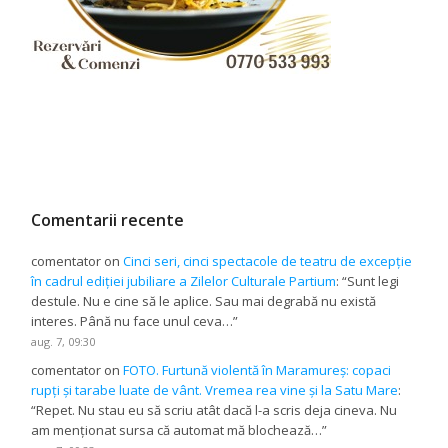
Comentarii recente
comentator
on
Cinci seri, cinci spectacole de teatru de excepție
în cadrul ediției jubiliare a Zilelor Culturale Partium
: “
Sunt legi
destule. Nu e cine să le aplice. Sau mai degrabă nu există
interes. Până nu face unul ceva…
”
aug. 7, 09:30
comentator
on
FOTO. Furtună violentă în Maramureș: copaci
rupți și tarabe luate de vânt. Vremea rea vine și la Satu Mare
:
“
Repet. Nu stau eu să scriu atât dacă l-a scris deja cineva. Nu
am menționat sursa că automat mă blochează…
”