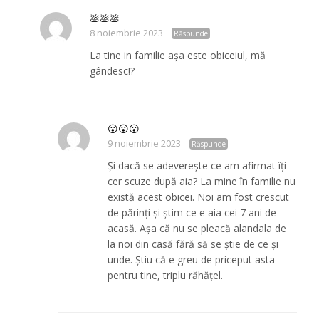
💩💩💩
8 noiembrie 2023
Răspunde
La tine in familie așa este obiceiul, mă
gândesc!?
😮😮😮
9 noiembrie 2023
Răspunde
Și dacă se adeverește ce am afirmat îți
cer scuze după aia? La mine în familie nu
există acest obicei. Noi am fost crescut
de părinți și știm ce e aia cei 7 ani de
acasă. Așa că nu se pleacă alandala de
la noi din casă fără să se știe de ce și
unde. Știu că e greu de priceput asta
pentru tine, triplu răhățel.