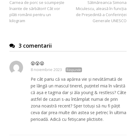
Carnea de porc se scumpește
Sătmăreanca Simona
în
înainte de sărbători! Cât vor
Miculescu, aleasă în funcția
articole
plăti românii pentru un
de Preşedintă a Conferinţei
kilogram
Generale UNESCO
3 comentarii
😮😮😮
8 noiembrie 2023
Răspunde
Pe cât pariu că va apărea vie și nevătămată de
pe lângă un mascul tinerel, puțintel mia în vârstă
că așa e tagma dar și ăla young & restless? Câte
astfel de cazuri s-au întâmplat numai de prin
zona noastră recent? Sper totuși să nu fi pățit
ceva dar prea multe din astea se petrec în ultima
perioadă. Adică cu fetișcane plictisite.