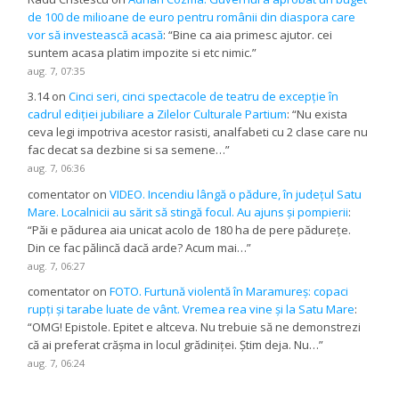
de 100 de milioane de euro pentru românii din diaspora care
vor să investească acasă
: “
Bine ca aia primesc ajutor. cei
suntem acasa platim impozite si etc nimic.
”
aug. 7, 07:35
3.14
on
Cinci seri, cinci spectacole de teatru de excepție în
cadrul ediției jubiliare a Zilelor Culturale Partium
: “
Nu exista
ceva legi impotriva acestor rasisti, analfabeti cu 2 clase care nu
fac decat sa dezbine si sa semene…
”
aug. 7, 06:36
comentator
on
VIDEO. Incendiu lângă o pădure, în județul Satu
Mare. Localnicii au sărit să stingă focul. Au ajuns și pompierii
:
“
Păi e pădurea aia unicat acolo de 180 ha de pere pădurețe.
Din ce fac pălincă dacă arde? Acum mai…
”
aug. 7, 06:27
comentator
on
FOTO. Furtună violentă în Maramureș: copaci
rupți și tarabe luate de vânt. Vremea rea vine și la Satu Mare
:
“
OMG! Epistole. Epitet e altceva. Nu trebuie să ne demonstrezi
că ai preferat crășma in locul grădiniței. Știm deja. Nu…
”
aug. 7, 06:24