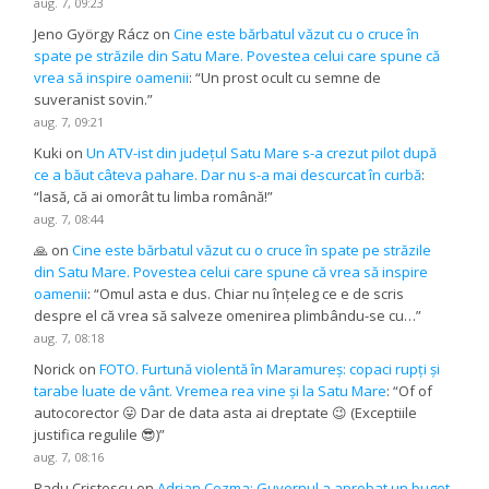
aug. 7, 09:23
Jeno György Rácz
on
Cine este bărbatul văzut cu o cruce în
spate pe străzile din Satu Mare. Povestea celui care spune că
vrea să inspire oamenii
: “
Un prost ocult cu semne de
suveranist sovin.
”
aug. 7, 09:21
Kuki
on
Un ATV-ist din județul Satu Mare s-a crezut pilot după
ce a băut câteva pahare. Dar nu s-a mai descurcat în curbă
:
“
lasă, că ai omorât tu limba română!
”
aug. 7, 08:44
🙏
on
Cine este bărbatul văzut cu o cruce în spate pe străzile
din Satu Mare. Povestea celui care spune că vrea să inspire
oamenii
: “
Omul asta e dus. Chiar nu înțeleg ce e de scris
despre el că vrea să salveze omenirea plimbându-se cu…
”
aug. 7, 08:18
Norick
on
FOTO. Furtună violentă în Maramureș: copaci rupți și
tarabe luate de vânt. Vremea rea vine și la Satu Mare
: “
Of of
autocorector 😛 Dar de data asta ai dreptate 😉 (Exceptiile
justifica regulile 😎)
”
aug. 7, 08:16
Radu Cristescu
on
Adrian Cozma: Guvernul a aprobat un buget