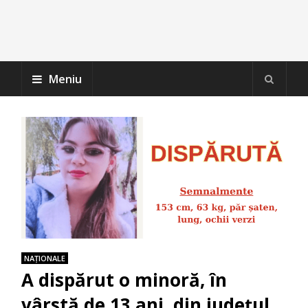
Meniu
NAŢIONALE
A dispărut o minoră, în
vârstă de 13 ani, din județul