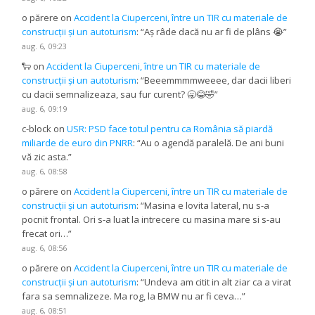
o părere
on
Accident la Ciuperceni, între un TIR cu materiale de
construcții și un autoturism
: “
Aș râde dacă nu ar fi de plâns 😭
”
aug. 6, 09:23
🐑
on
Accident la Ciuperceni, între un TIR cu materiale de
construcții și un autoturism
: “
Beeemmmmweeee, dar dacii liberi
cu dacii semnalizeaza, sau fur curent? 🥱😂🤣
”
aug. 6, 09:19
c-block
on
USR: PSD face totul pentru ca România să piardă
miliarde de euro din PNRR
: “
Au o agendă paralelă. De ani buni
vă zic asta.
”
aug. 6, 08:58
o părere
on
Accident la Ciuperceni, între un TIR cu materiale de
construcții și un autoturism
: “
Masina e lovita lateral, nu s-a
pocnit frontal. Ori s-a luat la intrecere cu masina mare si s-au
frecat ori…
”
aug. 6, 08:56
o părere
on
Accident la Ciuperceni, între un TIR cu materiale de
construcții și un autoturism
: “
Undeva am citit in alt ziar ca a virat
fara sa semnalizeze. Ma rog, la BMW nu ar fi ceva…
”
aug. 6, 08:51