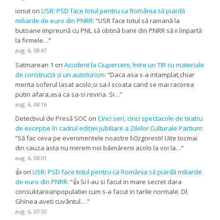
ionut
on
USR: PSD face totul pentru ca România să piardă
miliarde de euro din PNRR
: “
USR face totul să ramană la
butoane impreună cu PNL să obtină banii din PNRR să ii împartă
la firmele…
”
aug. 6, 08:47
Satmarean 1
on
Accident la Ciuperceni, între un TIR cu materiale
de construcții și un autoturism
: “
Daca asa s-a intamplat,chiar
merita soferul lasat acolo,si sa-l scoata cand se mai racorea
putin afara,asa ca sa-si revina. Si…
”
aug. 6, 08:16
Detectivul de Presă SOC
on
Cinci seri, cinci spectacole de teatru
de excepție în cadrul ediției jubiliare a Zilelor Culturale Partium
:
“
Să fac ceva pe evenimentele noastre b0zgoresti! Uite tocmai
din cauza asta nu merem noi băimărenii acolo la voi la…
”
aug. 6, 08:01
👍
on
USR: PSD face totul pentru ca România să piardă miliarde
de euro din PNRR
: “
👍 Si l-au si facut in mare secret dara
consuktareanpopulatiei cum s-a facut in tarile normale. Dl.
Ghinea aveti cuvântul.…
”
aug. 6, 07:50