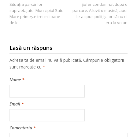
Situația parcărilor
Șofer condamnat după o
în
supraetajate. Municipiul Satu
parcare. A lovit o mașină, apoi
articole
Mare primește trei milioane
le-a spus polițiștilor că nu el
de lei
era la volan
Lasă un răspuns
Adresa ta de email nu va fi publicată.
Câmpurile obligatorii
sunt marcate cu
*
Nume
*
Email
*
Comentariu
*