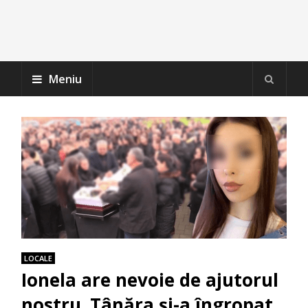
Meniu
LOCALE
Ionela are nevoie de ajutorul
nostru. Tânăra și-a îngropat