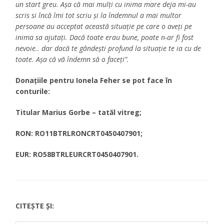
un start greu. Așa că mai mulți cu inima mare deja mi-au
scris si încă îmi tot scriu și la îndemnul a mai multor
persoane au acceptat această situație pe care o aveți pe
inima sa ajutați. Dacă toate erau bune, poate n-ar fi fost
nevoie.. dar dacă te gândești profund la situație te ia cu de
toate. Așa că vă îndemn să o faceți”.
Donațiile pentru Ionela Feher se pot face în
conturile:
Titular Marius Gorbe – tatăl vitreg;
RON: RO11BTRLRONCRT0450407901;
EUR: RO58BTRLEURCRT0450407901.
CITEȘTE ȘI: