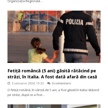
Organizația Regională…
Fetiță româncă (5 ani) găsită rătăcind pe
străzi, în Italia. A fost dată afară din casă
3 ianuarie 2024, 15:23
0 comentarii
O fetiță română, în vârstă de 5 ani, a fost găsită în Italia rătăcind
pe străzi, după ce a fost…