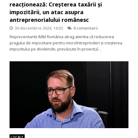
reacționează: Creșterea taxării și
impozitării, un atac asupra
antreprenorialului românesc
30 decembrie 2024, 16:02
0 comentarii
Reprezentantii IMM România atrag atentia că reducerea
pragului de impozitare pentru microîntreprinderi şi creşterea
impozitului pe dividende, prevăzute în proiectul…
LOCALE