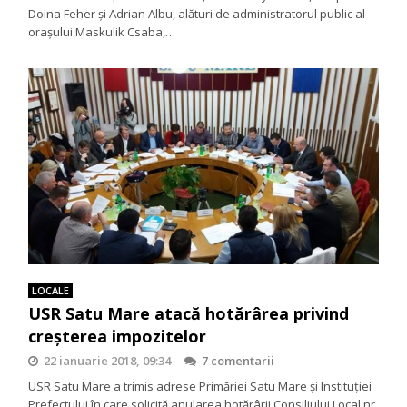
Doina Feher și Adrian Albu, alături de administratorul public al
orașului Maskulik Csaba,…
LOCALE
USR Satu Mare atacă hotărârea privind
creşterea impozitelor
22 ianuarie 2018, 09:34
7 comentarii
USR Satu Mare a trimis adrese Primăriei Satu Mare şi Instituţiei
Prefectului în care solicită anularea hotărârii Consiliului Local nr.