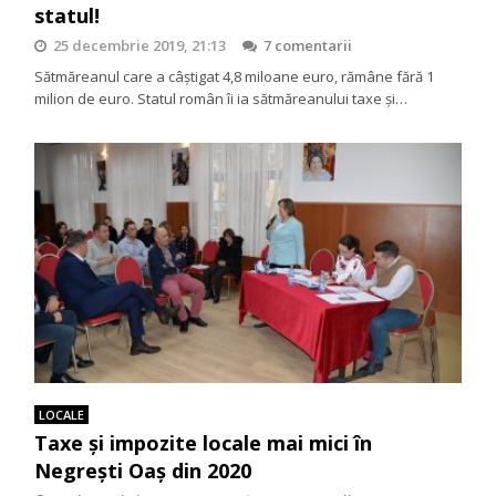
statul!
25 decembrie 2019, 21:13
7 comentarii
Sătmăreanul care a câştigat 4,8 miloane euro, rămâne fără 1
milion de euro. Statul român îi ia sătmăreanului taxe și…
LOCALE
Taxe și impozite locale mai mici în
Negrești Oaș din 2020