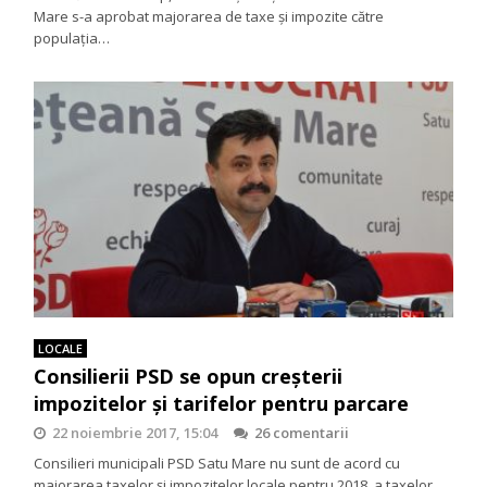
Mare s-a aprobat majorarea de taxe şi impozite către
populaţia…
LOCALE
Consilierii PSD se opun creșterii
impozitelor și tarifelor pentru parcare
22 noiembrie 2017, 15:04
26 comentarii
Consilieri municipali PSD Satu Mare nu sunt de acord cu
majorarea taxelor și impozitelor locale pentru 2018, a taxelor