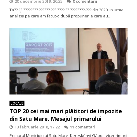
20 decembrie 2019, 20:25
0 comentarii
Ta?? ?̦? ???????? ?????? ??? ???? ?? ??????̦??-??? din 2020. În urma
analizei pe care am făcut-o după propunerile care au…
LOCALE
TOP 20 cei mai mari plătitori de impozite
din Satu Mare. Mesajul primarului
13 februarie 2018, 17:22
11 comentarii
Primarul Municipiului Satu Mare, Kereskényi Gábor, viceprimarii