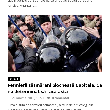
clădiri pentru persoanele fizice unde au sediul persoane
juridice. Anunțul a…
LOCALE
Fermierii sătmăreni blochează Capitala. Ce
i-a determinat să facă asta
23 martie 2016, 13:50
0 comentarii
Circa o sută de fermieri sătmăreni, alături de alți colegi din
județele Maramureș, Bihor, Sălaj și Iași, au luat azi…