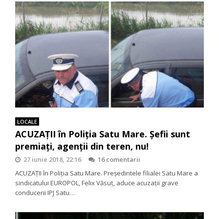
LOCALE
ACUZAŢII în Poliţia Satu Mare. Şefii sunt
premiaţi, agenţii din teren, nu!
27 iunie 2018, 22:16
16 comentarii
ACUZAŢII în Poliţia Satu Mare. Preşedintele filialei Satu Mare a
sindicatului EUROPOL, Felix Văsuţ, aduce acuzaţii grave
conducerii IPJ Satu…