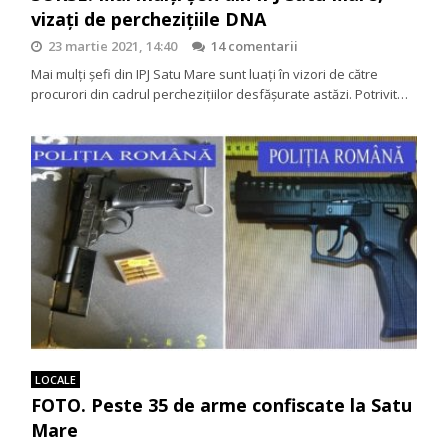
vizați de percheziţiile DNA
23 martie 2021, 14:40
14 comentarii
Mai mulți șefi din IPJ Satu Mare sunt luaţi în vizori de către
procurori din cadrul percheziţiilor desfăşurate astăzi. Potrivit…
LOCALE
FOTO. Peste 35 de arme confiscate la Satu
Mare