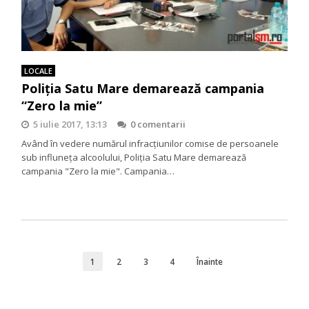
LOCALE
Poliţia Satu Mare demarează campania
“Zero la mie”
5 iulie 2017, 13:13
0 comentarii
Având în vedere numărul infracţiunilor comise de persoanele
sub influneţa alcoolului, Poliţia Satu Mare demarează
campania "Zero la mie". Campania…
1
2
3
4
Înainte