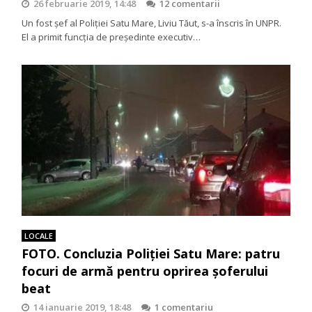
26 februarie 2019, 14:48
12 comentarii
Un fost şef al Poliţiei Satu Mare, Liviu Tăut, s-a înscris în UNPR.
El a primit funcţia de preşedinte executiv…
LOCALE
FOTO. Concluzia Poliției Satu Mare: patru
focuri de armă pentru oprirea șoferului
beat
14 ianuarie 2019, 18:48
1 comentariu