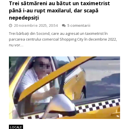
Trei sătmăreni au bătut un taximetrist
până i-au rupt maxilarul, dar scapă
nepedepsiți
20 noiembrie 2025, 20:54
5 comentarii
Trei bărbați din Socond, care au agresat un taximetrist în
parcarea centrului comercial Shopping City în decembrie 2022,
nu vor…
LOCALE