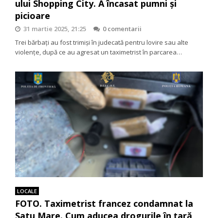
ului Shopping City. A încasat pumni și
picioare
31 martie 2025, 21:25
0 comentarii
Trei bărbați au fost trimiși în judecată pentru lovire sau alte
violențe, după ce au agresat un taximetrist în parcarea…
LOCALE
FOTO. Taximetrist francez condamnat la
Satu Mare. Cum aducea drogurile în țară