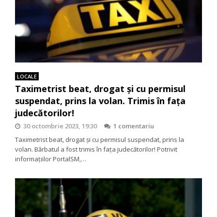
LOCALE
Taximetrist beat, drogat și cu permisul
suspendat, prins la volan. Trimis în fața
judecătorilor!
30 octombrie 2023, 19:30
1 comentariu
Taximetrist beat, drogat și cu permisul suspendat, prins la
volan. Bărbatul a fost trimis în fața judecătorilor! Potrivit
informațiilor PortalSM,…