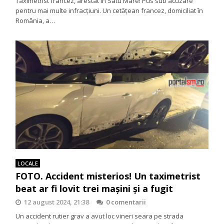
Taximetrist francez, arestat în Satu Mare! Pus sub acuzare
pentru mai multe infracțiuni. Un cetățean francez, domiciliat în
România, a…
LOCALE
FOTO. Accident misterios! Un taximetrist
beat ar fi lovit trei mașini și a fugit
12 august 2024, 21:38
0 comentarii
Un accident rutier grav a avut loc vineri seara pe strada