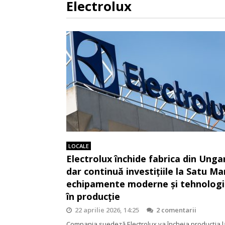
Electrolux
LOCALE
Electrolux închide fabrica din Ungar
dar continuă investițiile la Satu Ma
echipamente moderne și tehnologii
în producție
22 aprilie 2026, 14:25
2 comentarii
Compania suedeză Electrolux va încheia producția l