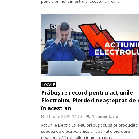
pentru primul trimestru al acestui an, ca…
LOCALE
Prăbuşire record pentru acţiunile
Electrolux. Pierderi neaşteptat de 
în acest an
21 iulie 2023, 14:14
1 comentariu
Acţiunile Electrolux s-au prăbuşit după ce producăto
suedez de electrocasnice a raportat o pierdere
neaşteptată în al doilea trimestru din…