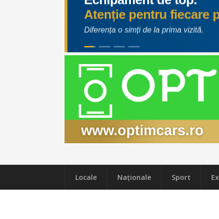
Locale
Naţionale
Sport
Ex