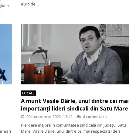
euro de…
gidere
.…
LOCALE
A murit Vasile Dârle, unul dintre cei mai
importanţi lideri sindicali din Satu Mare
20 noiembrie 2023, 12:12
4 comentarii
Pierdere majoră în comunitatea sindicală din judeţul Satu
ai mari
Mare: Vasile Dârle, unul dintre cei mai respectați lideri