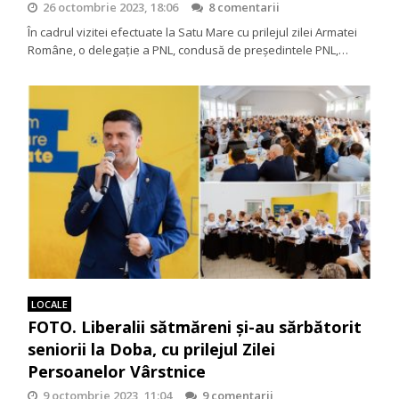
26 octombrie 2023, 18:06
8 comentarii
În cadrul vizitei efectuate la Satu Mare cu prilejul zilei Armatei
Române, o delegație a PNL, condusă de președintele PNL,…
LOCALE
FOTO. Liberalii sătmăreni și-au sărbătorit
seniorii la Doba, cu prilejul Zilei
Persoanelor Vârstnice
9 octombrie 2023, 11:04
9 comentarii