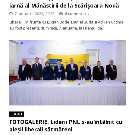
iarnă al Mănăstirii de la Scărișoara Nouă
7 ianuarie 2024, 20:33
6 comentarii
Liberalii, în frunte cu Lucian Bode, Daniel Buda și Adrian Cozma,
au fost prezenți, duminică, 7 ianuarie, la Hramul de…
LOCALE
FOTOGALERIE. Liderii PNL s-au întâlnit cu
aleșii liberali sătmăreni