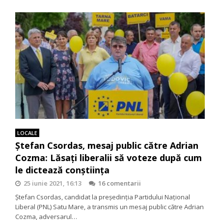
LOCALE
Ștefan Csordas, mesaj public către Adrian
Cozma: Lăsați liberalii să voteze după cum
le dictează conștiința
25 iunie 2021, 16:13
16 comentarii
Ștefan Csordas, candidat la președinția Partidului Național
Liberal (PNL) Satu Mare, a transmis un mesaj public către Adrian
Cozma, adversarul…