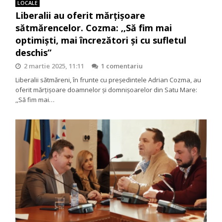
LOCALE
Liberalii au oferit mărțișoare
sătmărencelor. Cozma: ,,Să fim mai
optimiști, mai încrezători și cu sufletul
deschis”
2 martie 2025, 11:11
1 comentariu
Liberalii sătmăreni, în frunte cu președintele Adrian Cozma, au
oferit mărțișoare doamnelor și domnișoarelor din Satu Mare:
,,Să fim mai…