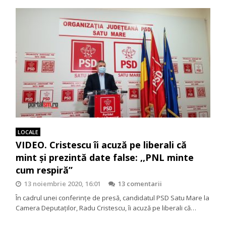
LOCALE
VIDEO. Cristescu îi acuză pe liberali că
mint și prezintă date false: ,,PNL minte
cum respiră’’
13 noiembrie 2020, 16:01
13 comentarii
În cadrul unei conferințe de presă, candidatul PSD Satu Mare la
Camera Deputaților, Radu Cristescu, îi acuză pe liberali că…