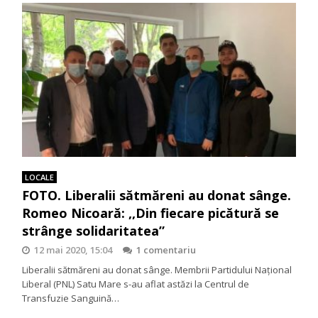
LOCALE
FOTO. Liberalii sătmăreni au donat sânge.
Romeo Nicoară: ,,Din fiecare picătură se
strânge solidaritatea”
12 mai 2020, 15:04
1 comentariu
Liberalii sătmăreni au donat sânge. Membrii Partidului Național
Liberal (PNL) Satu Mare s-au aflat astăzi la Centrul de
Transfuzie Sanguină…