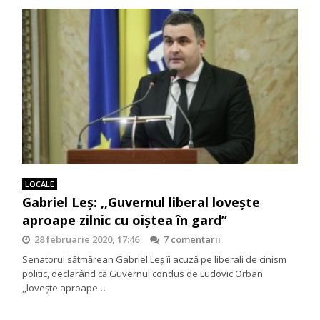
LOCALE
Gabriel Leș: ,,Guvernul liberal lovește
aproape zilnic cu oiștea în gard”
28 februarie 2020, 17:46
7 comentarii
Senatorul sătmărean Gabriel Leș îi acuză pe liberali de cinism
politic, declarând că Guvernul condus de Ludovic Orban
,,lovește aproape…