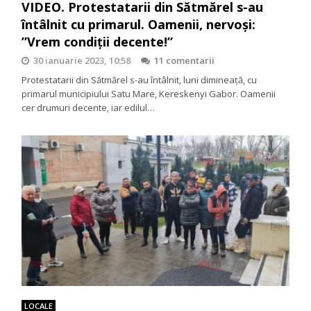
VIDEO. Protestatarii din Sătmărel s-au
întâlnit cu primarul. Oamenii, nervoși:
”Vrem condiții decente!”
30 ianuarie 2023, 10:58
11 comentarii
Protestatarii din Sătmărel s-au întâlnit, luni dimineață, cu
primarul municipiului Satu Mare, Kereskenyi Gabor. Oamenii
cer drumuri decente, iar edilul…
LOCALE