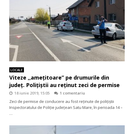
LOCALE
Viteze ,,amețitoare” pe drumurile din
județ. Polițiștii au reținut zeci de permise
18 iunie 2019, 15:05
1 comentariu
Zeci de permise de conducere au fost reținute de polițiștii
Inspectoratului de Poliție județean Satu Mare, în perioada 14 –
…