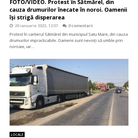
FOTO/VIDEO. Protest în Sătmărel, din
cauza drumurilor înecate în noroi. Oamenii
își strigă disperarea
20 ianuarie 2023, 12:07
0 comentarii
Protest în cartierul Sătmărel din municipiul Satu Mare, din cauza
drumurilor impracticabile. Oamenii sunt nevoiți să umble prin
noroaie, iar…
LOCALE