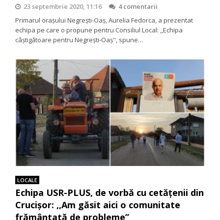
23 septembrie 2020, 11:16
4 comentarii
Primarul orașului Negrești-Oaș, Aurelia Fedorca, a prezentat
echipa pe care o propune pentru Consiliul Local: ,,Echipa
câștigătoare pentru Negrești-Oaș'', spune…
LOCALE
Echipa USR-PLUS, de vorbă cu cetățenii din
Crucișor: ,,Am găsit aici o comunitate
frământată de probleme’’