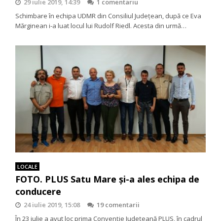
29 iulie 2019, 14:39
1 comentariu
Schimbare în echipa UDMR din Consiliul Județean, după ce Eva
Mărginean i-a luat locul lui Rudolf Riedl. Acesta din urmă…
LOCALE
FOTO. PLUS Satu Mare și-a ales echipa de
conducere
24 iulie 2019, 15:08
19 comentarii
În 23 iulie a avut loc prima Convenție Județeană PLUS, în cadrul