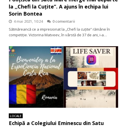
la ,,Chefi la Cuțite’’. A ajuns în echipa lui
Sorin Bontea
4 mai 2021, 10:24
0 comentarii
Sătmăreancă ce a impresionat la „Chefi la cuțite” rămâne în
competiție. Victorina Matveev, în vârstă de 37 de ani, i-a…
LOCALE
Echipă a Colegiului Eminescu din Satu