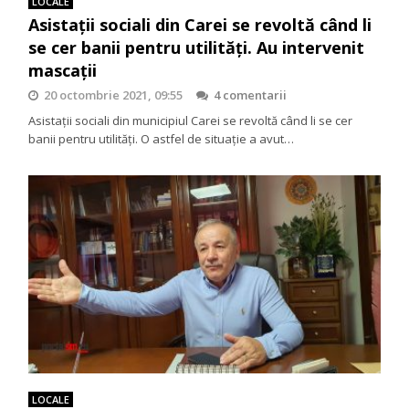
LOCALE
Asistații sociali din Carei se revoltă când li
se cer banii pentru utilități. Au intervenit
mascații
20 octombrie 2021, 09:55
4 comentarii
Asistații sociali din municipiul Carei se revoltă când li se cer
banii pentru utilități. O astfel de situație a avut…
LOCALE