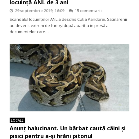
locuință ANL de 3 ani
29 septembrie 2019, 16:09
15 comentarii
Scandalul locuințelor ANL a deschis Cutia Pandorei. Sătmărenii
au devenit extrem de furioși după apariția în presă a
documentelor care…
LOCALE
Anunț halucinant. Un bărbat caută câini și
pisici pentru a-și hrăni pitonul