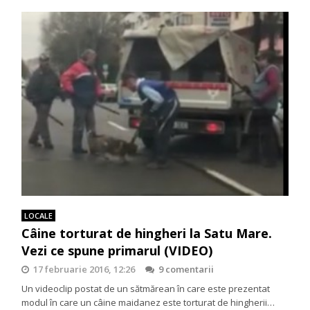
LOCALE
Câine torturat de hingheri la Satu Mare.
Vezi ce spune primarul (VIDEO)
17 februarie 2016, 12:26
9 comentarii
Un videoclip postat de un sătmărean în care este prezentat
modul în care un câine maidanez este torturat de hingherii…