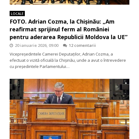
LOCALE
FOTO. Adrian Cozma, la Chișinău: „Am
reafirmat sprijinul ferm al României
pentru aderarea Republicii Moldova la UE”
20 ianuarie 2026, 09:00
12 comentarii
Vicepreședintele Camerei Deputaților, Adrian Cozma, a
efectuat o vizită oficială la Chișinău, unde a avut o întrevedere
cu președintele Parlamentului…