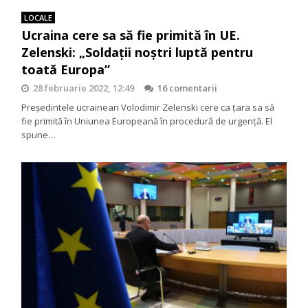
LOCALE
Ucraina cere sa să fie primită în UE.
Zelenski: „Soldații noștri luptă pentru
toată Europa”
28 februarie 2022, 12:49
16 comentarii
Președintele ucrainean Volodimir Zelenski cere ca țara sa să
fie primită în Uniunea Europeană în procedură de urgență. El
spune…