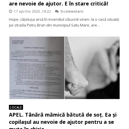
are nevoie de ajutor. E în stare critică!
17 aprilie 2023, 18:22
0 comentarii
Hope, cățelușa arsă în incendiul izbucnit vineri, la o casă situată
pe strada Petru Bran din municipiul Satu Mare, are…
LOCALE
APEL. Tânără mămică bătută de soț. Ea și
copilașul au nevoie de ajutor pentru a se
muta în chirie