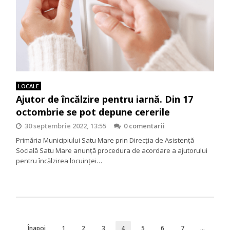
LOCALE
Ajutor de încălzire pentru iarnă. Din 17
octombrie se pot depune cererile
30 septembrie 2022, 13:55
0 comentarii
Primăria Municipiului Satu Mare prin Direcția de Asistență
Socială Satu Mare anunță procedura de acordare a ajutorului
pentru încălzirea locuinței…
Înapoi
1
2
3
4
5
6
7
…