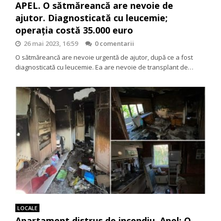
APEL. O sătmăreancă are nevoie de
ajutor. Diagnosticată cu leucemie;
operația costă 35.000 euro
26 mai 2023, 16:59
0 comentarii
O sătmăreancă are nevoie urgentă de ajutor, după ce a fost
diagnosticată cu leucemie. Ea are nevoie de transplant de…
LOCALE
Apartament distrus de incendiu. Apel: O