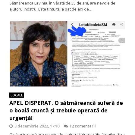
Sătmăreanca Lavinia, în vârstă de 35 de ani, are nevoie de
ajutorul nostru. Este țintuită la pat de ani de…
LOCALE
APEL DISPERAT. O sătmăreancă suferă de
o boală cruntă și trebuie operată de
urgență!
3 decembrie 2022, 17:10
12 comentarii
O sătmăreancă are nevoie de ajutorul tuturor sătmărenilor. Ea a