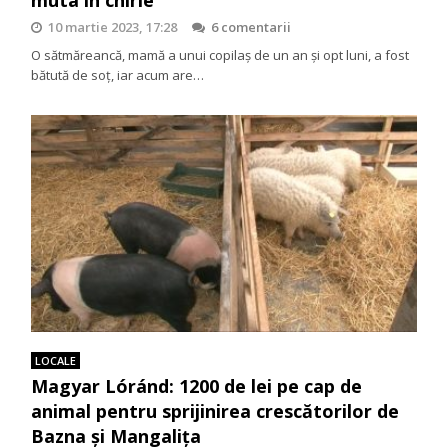
10 martie 2023, 17:28
6 comentarii
O sătmăreancă, mamă a unui copilaș de un an și opt luni, a fost
bătută de soț, iar acum are…
LOCALE
Magyar Lóránd: 1200 de lei pe cap de
animal pentru sprijinirea crescătorilor de
Bazna și Mangalița