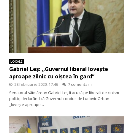
LOCALE
Gabriel Leș: ,,Guvernul liberal lovește
aproape zilnic cu oiștea în gard”
28 februarie 2020, 17:46
7 comentarii
Senatorul sătmărean Gabriel Leș îi acuză pe liberali de cinism
politic, declarând că Guvernul condus de Ludovic Orban
,,lovește aproape…