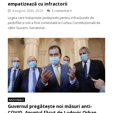
empatizează cu infractorii
4 august 2020, 20:23
5 comentarii
Legea care înăsprește pedepsele pentru infracțiunile de
pedofilie și viol a fost contestată la Curtea Constituțională de
către Guvern. Senatorul…
NAŢIONALE
Guvernul pregătește noi măsuri anti-
COVID. Anunțul făcut de Ludovic Orban