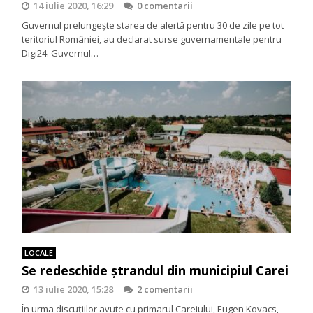
14 iulie 2020, 16:29
0 comentarii
Guvernul prelungește starea de alertă pentru 30 de zile pe tot
teritoriul României, au declarat surse guvernamentale pentru
Digi24. Guvernul…
LOCALE
Se redeschide ştrandul din municipiul Carei
13 iulie 2020, 15:28
2 comentarii
În urma discuțiilor avute cu primarul Careiului, Eugen Kovacs,