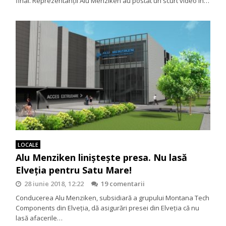
final. Reprezentanții Alu Menziken au postat un scurt video în…
LOCALE
Alu Menziken linişteşte presa. Nu lasă
Elveţia pentru Satu Mare!
28 iunie 2018, 12:22
19 comentarii
Conducerea Alu Menziken, subsidiară a grupului Montana Tech
Components din Elveția, dă asigurări presei din Elveţia că nu
lasă afacerile…