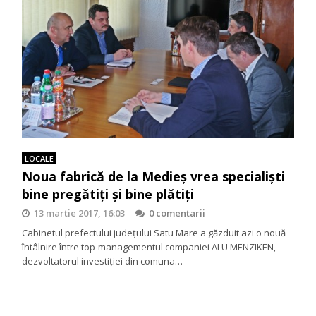
LOCALE
Noua fabrică de la Medieș vrea specialiști
bine pregătiți și bine plătiți
13 martie 2017, 16:03
0 comentarii
Cabinetul prefectului judeţului Satu Mare a găzduit azi o nouă
întâlnire între top-managementul companiei ALU MENZIKEN,
dezvoltatorul investiţiei din comuna…