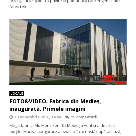
privinţa acuzaţiilor cu privire la potenţialul cancerigen al noii
fabrici Alu…
LOCALE
FOTO&VIDEO. Fabrica din Medieș,
inaugurată. Primele imagini
13 noiembrie 2018, 14:44
15 comentarii
Mega fabrica Alu Menziken din Medieșu Aurit și-a deschis
porțile. Marea inaugurare a avut loc în această după-amiază,